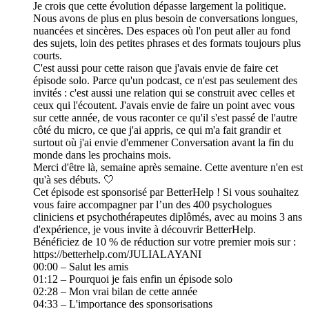
Je crois que cette évolution dépasse largement la politique.
Nous avons de plus en plus besoin de conversations longues,
nuancées et sincères. Des espaces où l'on peut aller au fond
des sujets, loin des petites phrases et des formats toujours plus
courts.
C'est aussi pour cette raison que j'avais envie de faire cet
épisode solo. Parce qu'un podcast, ce n'est pas seulement des
invités : c'est aussi une relation qui se construit avec celles et
ceux qui l'écoutent. J'avais envie de faire un point avec vous
sur cette année, de vous raconter ce qu'il s'est passé de l'autre
côté du micro, ce que j'ai appris, ce qui m'a fait grandir et
surtout où j'ai envie d'emmener Conversation avant la fin du
monde dans les prochains mois.
Merci d'être là, semaine après semaine. Cette aventure n'en est
qu'à ses débuts. 🤍
Cet épisode est sponsorisé par BetterHelp ! Si vous souhaitez
vous faire accompagner par l’un des 400 psychologues
cliniciens et psychothérapeutes diplômés, avec au moins 3 ans
d'expérience, je vous invite à découvrir BetterHelp.
Bénéficiez de 10 % de réduction sur votre premier mois sur :
https://betterhelp.com/JULIALAYANI
00:00 – Salut les amis
01:12 – Pourquoi je fais enfin un épisode solo
02:28 – Mon vrai bilan de cette année
04:33 – L'importance des sponsorisations