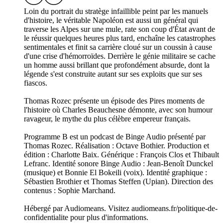
Loin du portrait du stratège infaillible peint par les manuels
d'histoire, le véritable Napoléon est aussi un général qui
traverse les Alpes sur une mule, rate son coup d'État avant de
le réussir quelques heures plus tard, enchaîne les catastrophes
sentimentales et finit sa carrière cloué sur un coussin à cause
d'une crise d'hémorroïdes. Derrière le génie militaire se cache
un homme aussi brillant que profondément absurde, dont la
légende s'est construite autant sur ses exploits que sur ses
fiascos.
Thomas Rozec présente un épisode des Pires moments de
l'histoire où Charles Beauchesne démonte, avec son humour
ravageur, le mythe du plus célèbre empereur français.
Programme B est un podcast de Binge Audio présenté par
Thomas Rozec. Réalisation : Octave Bothier. Production et
édition : Charlotte Baix. Générique : François Clos et Thibault
Lefranc. Identité sonore Binge Audio : Jean-Benoît Dunckel
(musique) et Bonnie El Bokeili (voix). Identité graphique :
Sébastien Brothier et Thomas Steffen (Upian). Direction des
contenus : Sophie Marchand.
Hébergé par Audiomeans. Visitez audiomeans.fr/politique-de-
confidentialite pour plus d'informations.