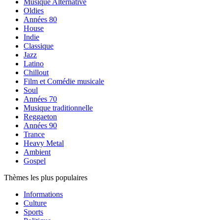
Musique Alternative
Oldies
Années 80
House
Indie
Classique
Jazz
Latino
Chillout
Film et Comédie musicale
Soul
Années 70
Musique traditionnelle
Reggaeton
Années 90
Trance
Heavy Metal
Ambient
Gospel
Thèmes les plus populaires
Informations
Culture
Sports