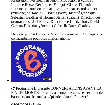
Réalisation : Mathieu Thévenon. Production et édition :
Lorraine Besse. Générique : François Clos et Thibault
Lefranc. Identité sonore Binge Audio : Jean-Benoît Dunckel
(musique) et Bonnie El Bokeili (voix). Identité graphique :
Sébastien Brothier et Thomas Steffen (Upian). Direction des
programmes : Joël Ronez. Direction de la rédaction : David
Carzon. Direction générale : Gabrielle Boeri-Charles.
Hébergé par Audiomeans. Visitez audiomeans.fr/politique-de-
confidentialite pour plus d'informations.
📣 P­rogramme B présente CONVERSATIONS AVANT LA
FIN DU MONDE - Je crois que quelque chose est en train de
basculer dans les médias (épisode bilan de l'année) !
04/08/2026
|
45 min