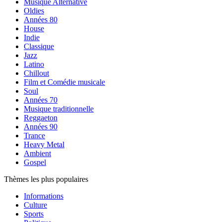
Musique Alternative
Oldies
Années 80
House
Indie
Classique
Jazz
Latino
Chillout
Film et Comédie musicale
Soul
Années 70
Musique traditionnelle
Reggaeton
Années 90
Trance
Heavy Metal
Ambient
Gospel
Thèmes les plus populaires
Informations
Culture
Sports