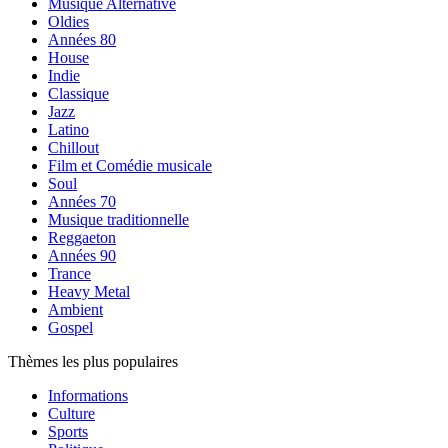
Musique Alternative
Oldies
Années 80
House
Indie
Classique
Jazz
Latino
Chillout
Film et Comédie musicale
Soul
Années 70
Musique traditionnelle
Reggaeton
Années 90
Trance
Heavy Metal
Ambient
Gospel
Thèmes les plus populaires
Informations
Culture
Sports