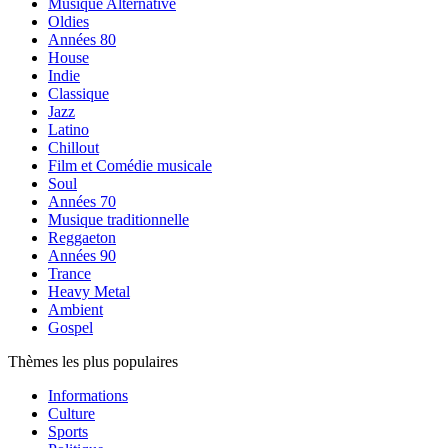
Musique Alternative
Oldies
Années 80
House
Indie
Classique
Jazz
Latino
Chillout
Film et Comédie musicale
Soul
Années 70
Musique traditionnelle
Reggaeton
Années 90
Trance
Heavy Metal
Ambient
Gospel
Thèmes les plus populaires
Informations
Culture
Sports