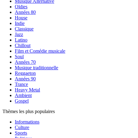
Musique Alternative
Oldies
Années 80
House
Indie
Classique
Jazz
Latino
Chillout
Film et Comédie musicale
Soul
Années 70
Musique traditionnelle
Reggaeton
Années 90
Trance
Heavy Metal
Ambient
Gospel
Thèmes les plus populaires
Informations
Culture
Sports