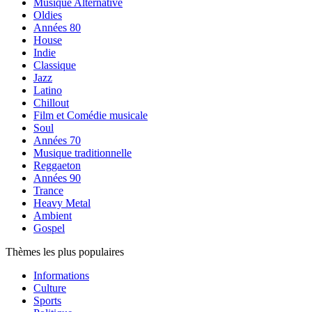
Musique Alternative
Oldies
Années 80
House
Indie
Classique
Jazz
Latino
Chillout
Film et Comédie musicale
Soul
Années 70
Musique traditionnelle
Reggaeton
Années 90
Trance
Heavy Metal
Ambient
Gospel
Thèmes les plus populaires
Informations
Culture
Sports