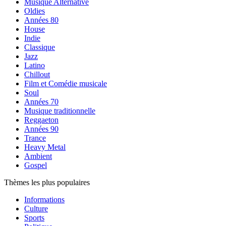
Musique Alternative
Oldies
Années 80
House
Indie
Classique
Jazz
Latino
Chillout
Film et Comédie musicale
Soul
Années 70
Musique traditionnelle
Reggaeton
Années 90
Trance
Heavy Metal
Ambient
Gospel
Thèmes les plus populaires
Informations
Culture
Sports