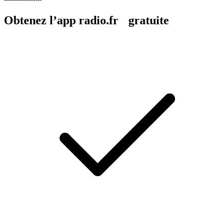
Obtenez l’app radio.fr gratuite