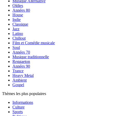
Musique Alternative
Oldies
Années 80
House
Indie
Classique
Jazz
Latino
Chillout
Film et Comédie musicale
Soul
Années 70
Musique traditionnelle
Reggaeton
Années 90
Trance
Heavy Metal
Ambient
Gospel
Thèmes les plus populaires
Informations
Culture
Sports