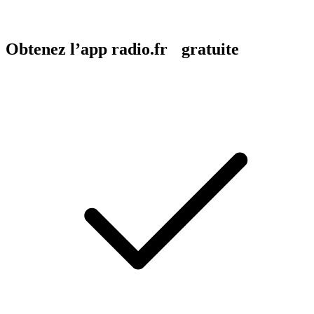
Obtenez l’app radio.fr gratuite