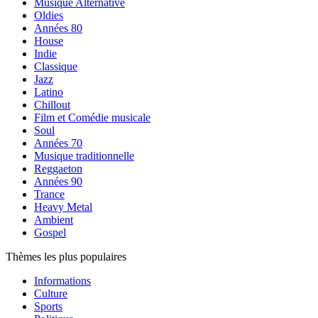
Musique Alternative
Oldies
Années 80
House
Indie
Classique
Jazz
Latino
Chillout
Film et Comédie musicale
Soul
Années 70
Musique traditionnelle
Reggaeton
Années 90
Trance
Heavy Metal
Ambient
Gospel
Thèmes les plus populaires
Informations
Culture
Sports