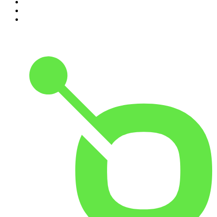
8
.
Transfert
9
.
HugoDécrypte - Actus et interviews
10
.
Small Talk - Konbini