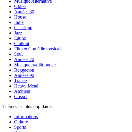
Musique Alternative
Oldies
Années 80
House
Indie
Classique
Jazz
Latino
Chillout
Film et Comédie musicale
Soul
Années 70
Musique traditionnelle
Reggaeton
Années 90
Trance
Heavy Metal
Ambient
Gospel
Thèmes les plus populaires
Informations
Culture
Sports