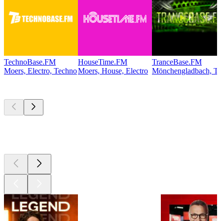
TechnoBase.FM
HouseTime.FM
TranceBase.FM
Moers, Electro, Techno
Moers, House, Electro
Mönchengladbach, Te
Les meilleurs
podcasts
Les meilleurs
podcasts
Les meilleurs
podcasts