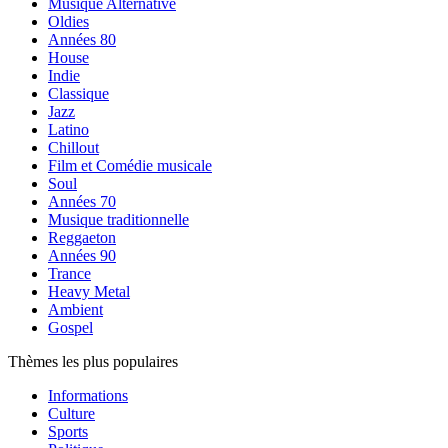
Musique Alternative
Oldies
Années 80
House
Indie
Classique
Jazz
Latino
Chillout
Film et Comédie musicale
Soul
Années 70
Musique traditionnelle
Reggaeton
Années 90
Trance
Heavy Metal
Ambient
Gospel
Thèmes les plus populaires
Informations
Culture
Sports