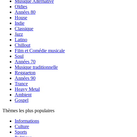
Musique Alternative
Oldies
Années 80
House
Indie
Classique
Jazz
Latino
Chillout
Film et Comédie musicale
Soul
Années 70
Musique traditionnelle
Reggaeton
Années 90
Trance
Heavy Metal
Ambient
Gospel
Thèmes les plus populaires
Informations
Culture
Sports