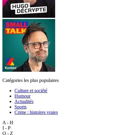
Catégories les plus populaires
Culture et société
Humour
Actualités
Sports
Crime : histoires vraies
A - H
I - P
Q - Z