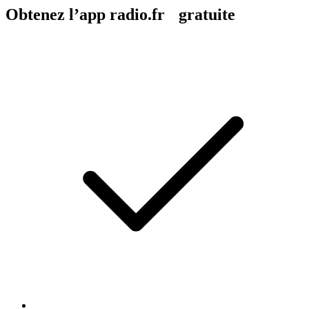
Obtenez l’app radio.fr gratuite