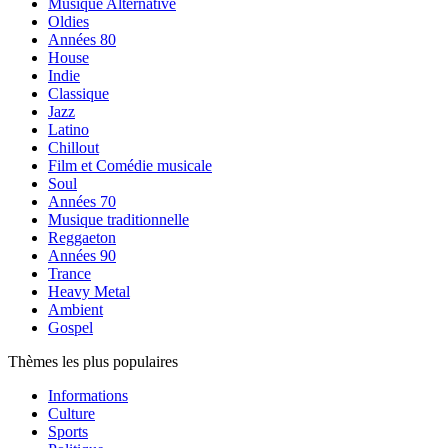
Musique Alternative
Oldies
Années 80
House
Indie
Classique
Jazz
Latino
Chillout
Film et Comédie musicale
Soul
Années 70
Musique traditionnelle
Reggaeton
Années 90
Trance
Heavy Metal
Ambient
Gospel
Thèmes les plus populaires
Informations
Culture
Sports