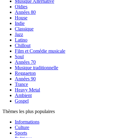
Musique Alternative
Oldies
Années 80
House
Indie
Classique
Jazz
Latino
Chillout
Film et Comédie musicale
Soul
Années 70
Musique traditionnelle
Reggaeton
Années 90
Trance
Heavy Metal
Ambient
Gospel
Thèmes les plus populaires
Informations
Culture
Sports