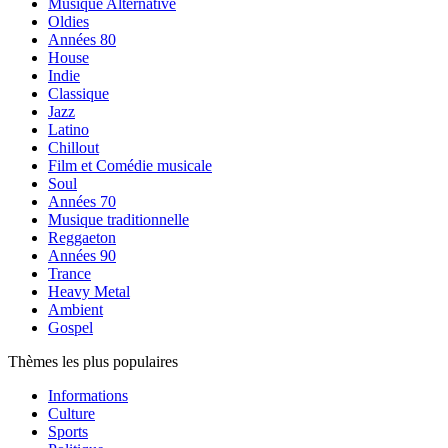
Musique Alternative
Oldies
Années 80
House
Indie
Classique
Jazz
Latino
Chillout
Film et Comédie musicale
Soul
Années 70
Musique traditionnelle
Reggaeton
Années 90
Trance
Heavy Metal
Ambient
Gospel
Thèmes les plus populaires
Informations
Culture
Sports