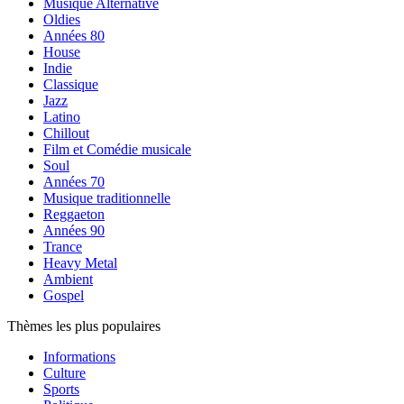
Musique Alternative
Oldies
Années 80
House
Indie
Classique
Jazz
Latino
Chillout
Film et Comédie musicale
Soul
Années 70
Musique traditionnelle
Reggaeton
Années 90
Trance
Heavy Metal
Ambient
Gospel
Thèmes les plus populaires
Informations
Culture
Sports