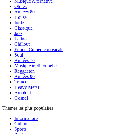
Musique Alternative
Oldies
Années 80
House
Indie
Classique
Jazz
Latino
Chillout
Film et Comédie musicale
Soul
Années 70
Musique traditionnelle
Reggaeton
Années 90
Trance
Heavy Metal
Ambient
Gospel
Thèmes les plus populaires
Informations
Culture
Sports