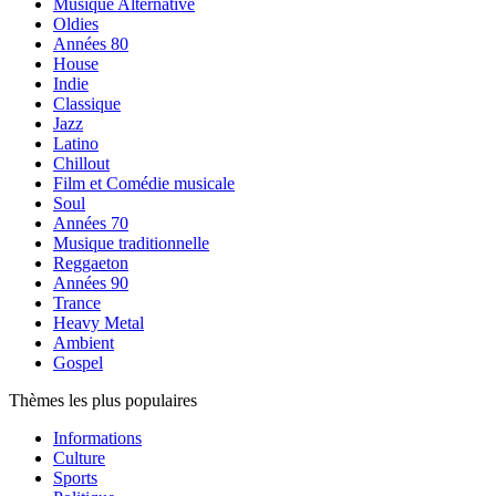
Musique Alternative
Oldies
Années 80
House
Indie
Classique
Jazz
Latino
Chillout
Film et Comédie musicale
Soul
Années 70
Musique traditionnelle
Reggaeton
Années 90
Trance
Heavy Metal
Ambient
Gospel
Thèmes les plus populaires
Informations
Culture
Sports