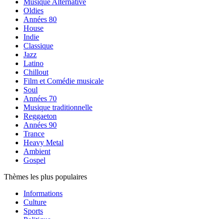
Musique Alternative
Oldies
Années 80
House
Indie
Classique
Jazz
Latino
Chillout
Film et Comédie musicale
Soul
Années 70
Musique traditionnelle
Reggaeton
Années 90
Trance
Heavy Metal
Ambient
Gospel
Thèmes les plus populaires
Informations
Culture
Sports