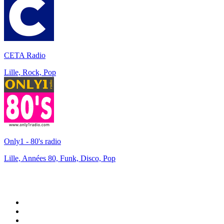
CETA Radio
Lille, Rock, Pop
Only1 - 80's radio
Lille, Années 80, Funk, Disco, Pop
Top 100 sur
radio.fr
1
.
RMC Info Talk Sport
2
.
RTL
3
.
France Info