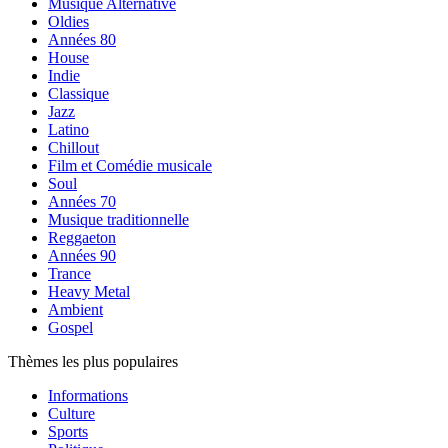
Musique Alternative
Oldies
Années 80
House
Indie
Classique
Jazz
Latino
Chillout
Film et Comédie musicale
Soul
Années 70
Musique traditionnelle
Reggaeton
Années 90
Trance
Heavy Metal
Ambient
Gospel
Thèmes les plus populaires
Informations
Culture
Sports