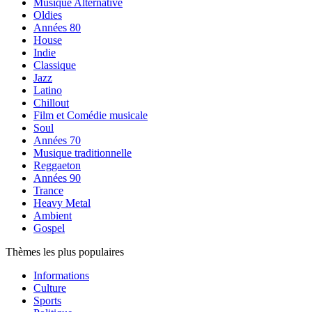
Musique Alternative
Oldies
Années 80
House
Indie
Classique
Jazz
Latino
Chillout
Film et Comédie musicale
Soul
Années 70
Musique traditionnelle
Reggaeton
Années 90
Trance
Heavy Metal
Ambient
Gospel
Thèmes les plus populaires
Informations
Culture
Sports