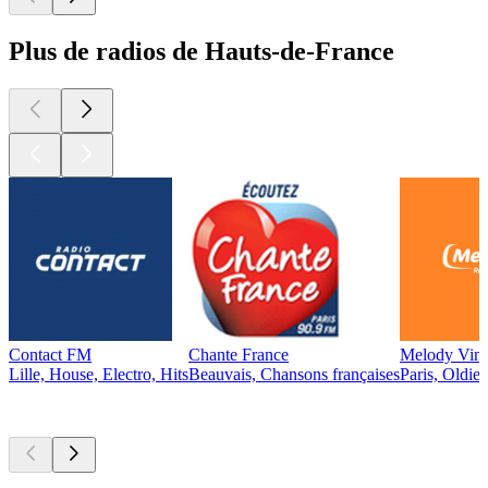
Plus de radios de Hauts-de-France
Contact FM
Chante France
Melody Vint
Lille, House, Electro, Hits
Beauvais, Chansons françaises
Paris, Oldie
Les meilleurs
podcasts
Les meilleurs
podcasts