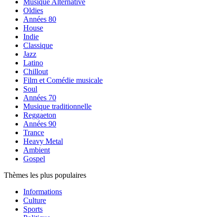
Musique Alternative
Oldies
Années 80
House
Indie
Classique
Jazz
Latino
Chillout
Film et Comédie musicale
Soul
Années 70
Musique traditionnelle
Reggaeton
Années 90
Trance
Heavy Metal
Ambient
Gospel
Thèmes les plus populaires
Informations
Culture
Sports