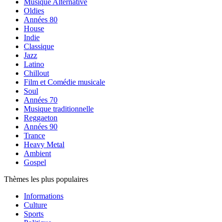
Musique Alternative
Oldies
Années 80
House
Indie
Classique
Jazz
Latino
Chillout
Film et Comédie musicale
Soul
Années 70
Musique traditionnelle
Reggaeton
Années 90
Trance
Heavy Metal
Ambient
Gospel
Thèmes les plus populaires
Informations
Culture
Sports