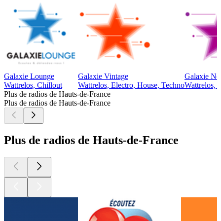
Galaxie Lounge
Galaxie Vintage
Galaxie N
Wattrelos, Chillout
Wattrelos, Electro, House, Techno
Wattrelos, 
Plus de radios de Hauts-de-France
Plus de radios de Hauts-de-France
Plus de radios de Hauts-de-France