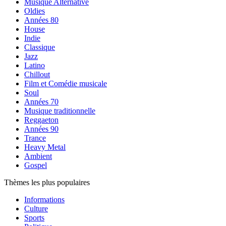
Musique Alternative
Oldies
Années 80
House
Indie
Classique
Jazz
Latino
Chillout
Film et Comédie musicale
Soul
Années 70
Musique traditionnelle
Reggaeton
Années 90
Trance
Heavy Metal
Ambient
Gospel
Thèmes les plus populaires
Informations
Culture
Sports