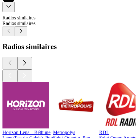
Radios similaires
Radios similaires
Radios similaires
Horizon Lens – Béthune
Metropolys
RDL
Lens (Pas-de-Calais), Pop
Saint-Quentin, Pop
Saint Omer, Années