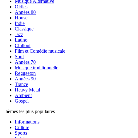
Musique Alternative
Oldies
Années 80
House
Indie
Classique
Jazz
Latino
Chillout
Film et Comédie musicale
Soul
Années 70
Musique traditionnelle
Reggaeton
Années 90
Trance
Heavy Metal
Ambient
Gospel
Thèmes les plus populaires
Informations
Culture
Sports