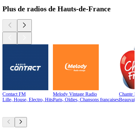
Plus de radios de Hauts-de-France
Contact FM
Melody Vintage Radio
Chante F
Lille, House, Electro, Hits
Paris, Oldies, Chansons françaises
Beauvais
Les meilleurs
podcasts
Les meilleurs
podcasts