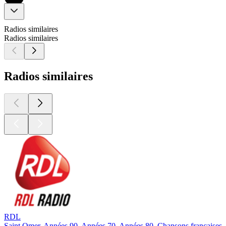
Radios similaires
Radios similaires
Radios similaires
RDL
D
Saint Omer, Années 90, Années 70, Années 80, Chansons françaises
B