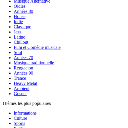
Musique Alternative
Oldies
Années 80
House
Indie
Classique
Jazz
Latino
Chillout
Film et Comédie musicale
Soul
Années 70
Musique traditionnelle
Reggaeton
Années 90
Trance
Heavy Metal
Ambient
Gospel
Thèmes les plus populaires
Informations
Culture
Sports