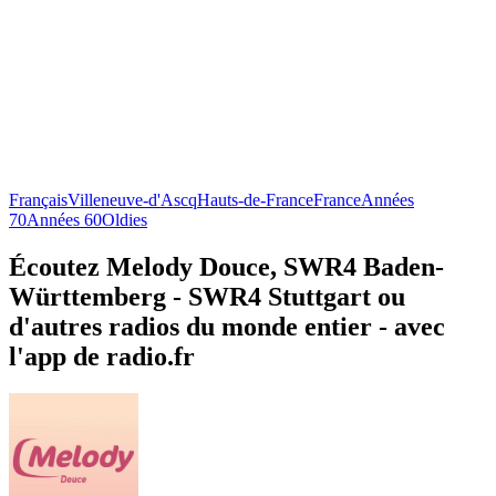
Français
Villeneuve-d'Ascq
Hauts-de-France
France
Années
70
Années 60
Oldies
Écoutez Melody Douce, SWR4 Baden-
Württemberg - SWR4 Stuttgart ou
d'autres radios du monde entier - avec
l'app de radio.fr