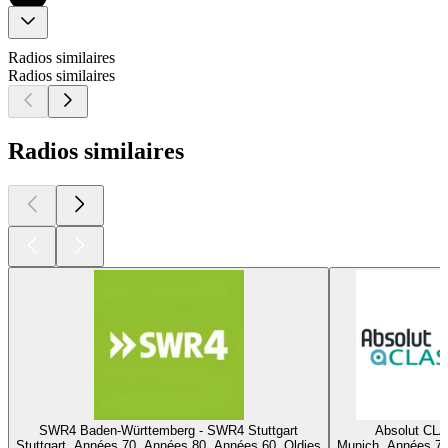
Radios similaires
Radios similaires
Radios similaires
SWR4 Baden-Württemberg - SWR4 Stuttgart
Absolut CL
Stuttgart, Années 70, Années 80, Années 60, Oldies
Munich, Années 70