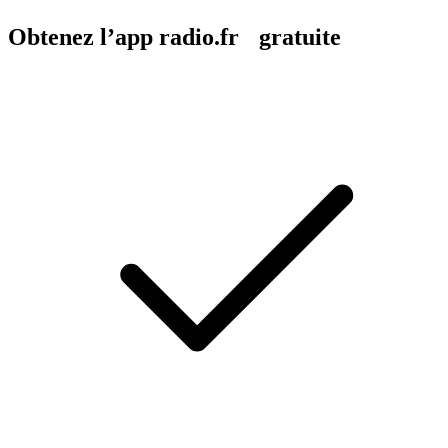
Obtenez l’app radio.fr gratuite