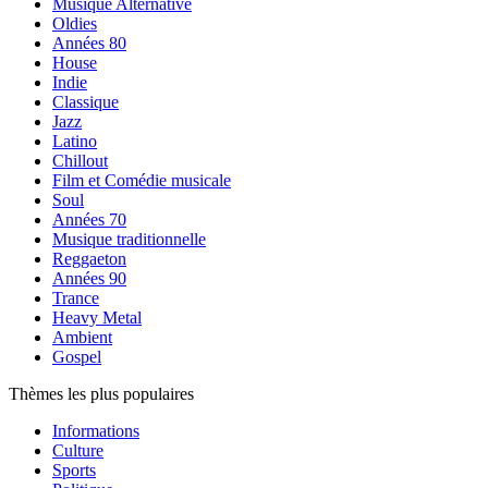
Musique Alternative
Oldies
Années 80
House
Indie
Classique
Jazz
Latino
Chillout
Film et Comédie musicale
Soul
Années 70
Musique traditionnelle
Reggaeton
Années 90
Trance
Heavy Metal
Ambient
Gospel
Thèmes les plus populaires
Informations
Culture
Sports