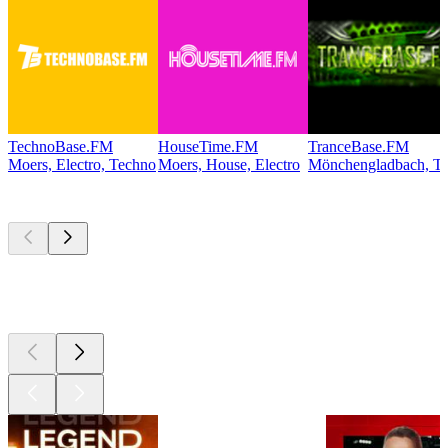
TechnoBase.FM
HouseTime.FM
TranceBase.FM
Moers, Electro, Techno
Moers, House, Electro
Mönchengladbach, Te
Les meilleurs
podcasts
Les meilleurs
podcasts
Les meilleurs
podcasts