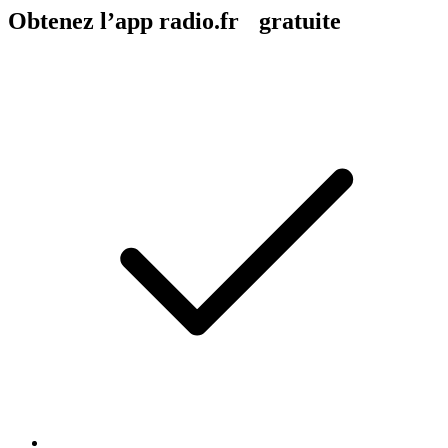
Obtenez l’app radio.fr gratuite