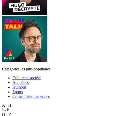
Catégories les plus populaires
Culture et société
Actualités
Humour
Sports
Crime : histoires vraies
A - H
I - P
Q - Z