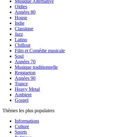
Musique Alternative
Oldies
Années 80
House
Indie
Classique
Jazz
Latino
Chillout
Film et Comédie musicale
Soul
Années 70
Musique traditionnelle
Reggaeton
Années 90
Trance
Heavy Metal
Ambient
Gospel
Thèmes les plus populaires
Informations
Culture
Sports