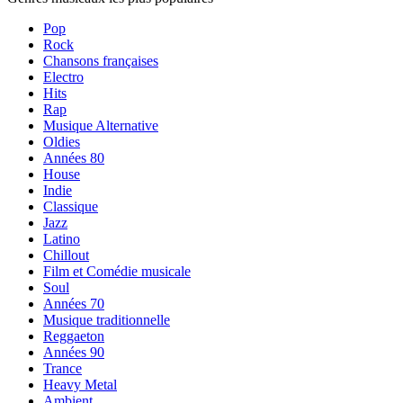
Pop
Rock
Chansons françaises
Electro
Hits
Rap
Musique Alternative
Oldies
Années 80
House
Indie
Classique
Jazz
Latino
Chillout
Film et Comédie musicale
Soul
Années 70
Musique traditionnelle
Reggaeton
Années 90
Trance
Heavy Metal
Ambient