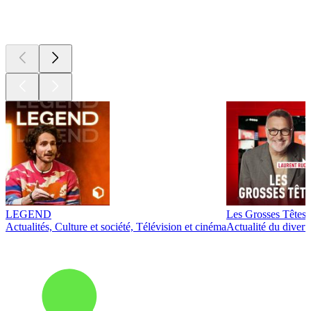
Les meilleurs
podcasts
LEGEND
Les Grosses Têtes
Actualités, Culture et société, Télévision et cinéma
Actualité du diver