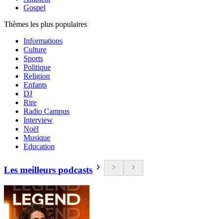
Gospel
Thèmes les plus populaires
Informations
Culture
Sports
Politique
Religion
Enfants
DJ
Rire
Radio Campus
Interview
Noël
Musique
Education
Les meilleurs podcasts