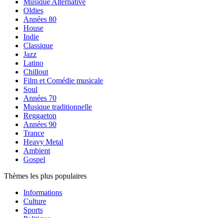
Musique Alternative
Oldies
Années 80
House
Indie
Classique
Jazz
Latino
Chillout
Film et Comédie musicale
Soul
Années 70
Musique traditionnelle
Reggaeton
Années 90
Trance
Heavy Metal
Ambient
Gospel
Thèmes les plus populaires
Informations
Culture
Sports