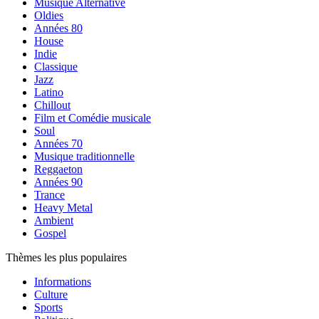
Musique Alternative
Oldies
Années 80
House
Indie
Classique
Jazz
Latino
Chillout
Film et Comédie musicale
Soul
Années 70
Musique traditionnelle
Reggaeton
Années 90
Trance
Heavy Metal
Ambient
Gospel
Thèmes les plus populaires
Informations
Culture
Sports