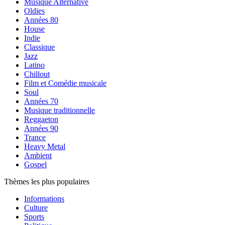
Musique Alternative
Oldies
Années 80
House
Indie
Classique
Jazz
Latino
Chillout
Film et Comédie musicale
Soul
Années 70
Musique traditionnelle
Reggaeton
Années 90
Trance
Heavy Metal
Ambient
Gospel
Thèmes les plus populaires
Informations
Culture
Sports