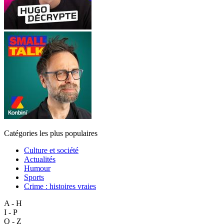
Catégories les plus populaires
Culture et société
Actualités
Humour
Sports
Crime : histoires vraies
A - H
I - P
Q - Z