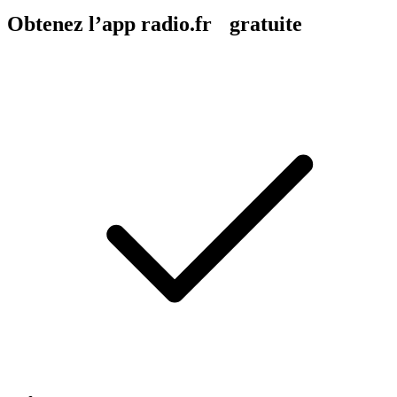
Obtenez l’app radio.fr gratuite