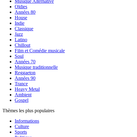
Musique Alternative
Oldies
Années 80
House
Indie
Classique
Jazz
Latino
Chillout
Film et Comédie musicale
Soul
Années 70
Musique traditionnelle
Reggaeton
Années 90
Trance
Heavy Metal
Ambient
Gospel
Thèmes les plus populaires
Informations
Culture
Sports