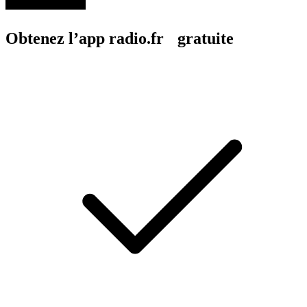
Obtenez l’app radio.fr gratuite