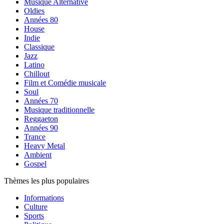
Musique Alternative
Oldies
Années 80
House
Indie
Classique
Jazz
Latino
Chillout
Film et Comédie musicale
Soul
Années 70
Musique traditionnelle
Reggaeton
Années 90
Trance
Heavy Metal
Ambient
Gospel
Thèmes les plus populaires
Informations
Culture
Sports