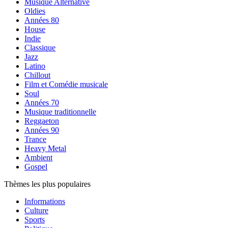
Musique Alternative
Oldies
Années 80
House
Indie
Classique
Jazz
Latino
Chillout
Film et Comédie musicale
Soul
Années 70
Musique traditionnelle
Reggaeton
Années 90
Trance
Heavy Metal
Ambient
Gospel
Thèmes les plus populaires
Informations
Culture
Sports