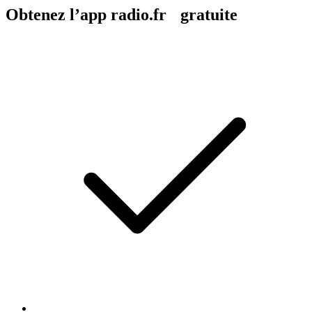
Obtenez l’app radio.fr gratuite