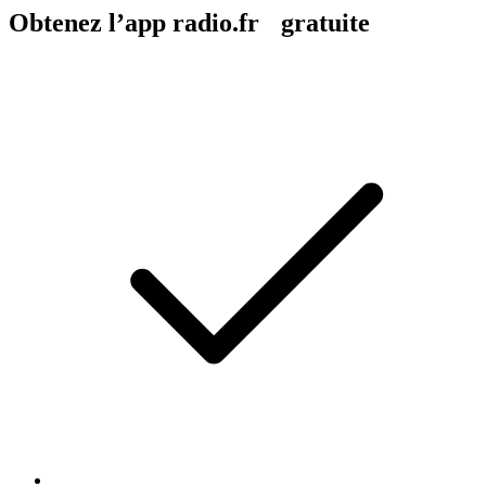
Obtenez l’app radio.fr gratuite