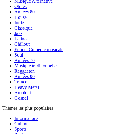
Musique Alternative
Oldies
Années 80
House
Indie
Classique
Jazz
Latino
Chillout
Film et Comédie musicale
Soul
Années 70
Musique traditionnelle
Reggaeton
Années 90
Trance
Heavy Metal
Ambient
Gospel
Thèmes les plus populaires
Informations
Culture
Sports