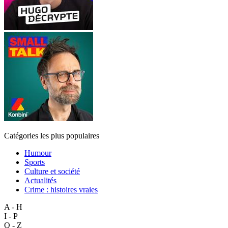
Catégories les plus populaires
Humour
Sports
Culture et société
Actualités
Crime : histoires vraies
A - H
I - P
Q - Z