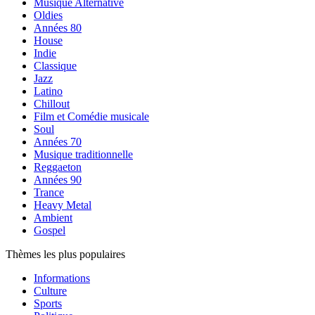
Musique Alternative
Oldies
Années 80
House
Indie
Classique
Jazz
Latino
Chillout
Film et Comédie musicale
Soul
Années 70
Musique traditionnelle
Reggaeton
Années 90
Trance
Heavy Metal
Ambient
Gospel
Thèmes les plus populaires
Informations
Culture
Sports