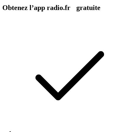
Obtenez l’app radio.fr gratuite