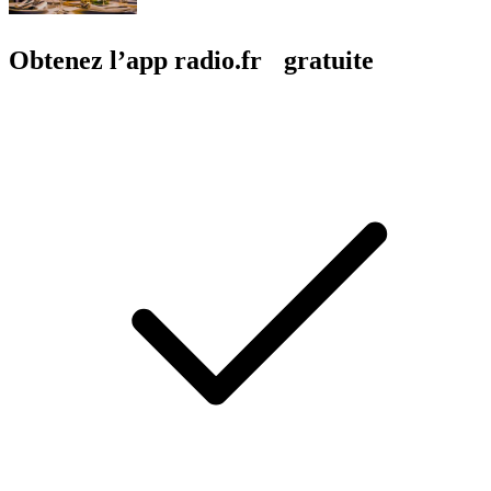
Obtenez l’app radio.fr gratuite