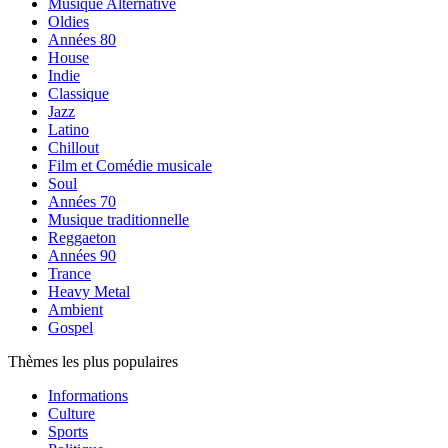
Musique Alternative
Oldies
Années 80
House
Indie
Classique
Jazz
Latino
Chillout
Film et Comédie musicale
Soul
Années 70
Musique traditionnelle
Reggaeton
Années 90
Trance
Heavy Metal
Ambient
Gospel
Thèmes les plus populaires
Informations
Culture
Sports