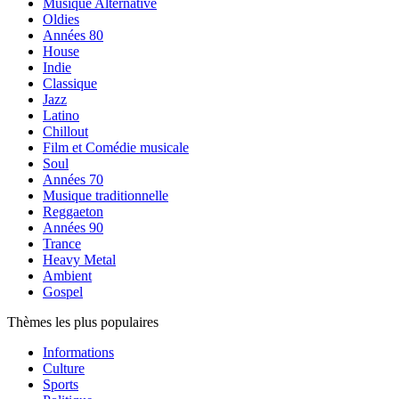
Musique Alternative
Oldies
Années 80
House
Indie
Classique
Jazz
Latino
Chillout
Film et Comédie musicale
Soul
Années 70
Musique traditionnelle
Reggaeton
Années 90
Trance
Heavy Metal
Ambient
Gospel
Thèmes les plus populaires
Informations
Culture
Sports