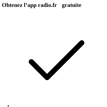
Obtenez l’app radio.fr gratuite