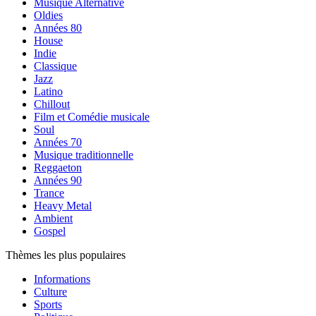
Musique Alternative
Oldies
Années 80
House
Indie
Classique
Jazz
Latino
Chillout
Film et Comédie musicale
Soul
Années 70
Musique traditionnelle
Reggaeton
Années 90
Trance
Heavy Metal
Ambient
Gospel
Thèmes les plus populaires
Informations
Culture
Sports