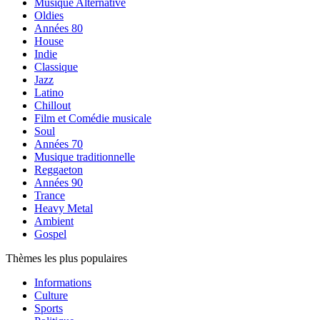
Musique Alternative
Oldies
Années 80
House
Indie
Classique
Jazz
Latino
Chillout
Film et Comédie musicale
Soul
Années 70
Musique traditionnelle
Reggaeton
Années 90
Trance
Heavy Metal
Ambient
Gospel
Thèmes les plus populaires
Informations
Culture
Sports