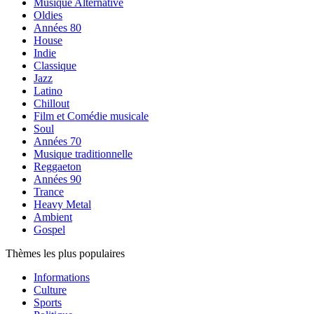
Musique Alternative
Oldies
Années 80
House
Indie
Classique
Jazz
Latino
Chillout
Film et Comédie musicale
Soul
Années 70
Musique traditionnelle
Reggaeton
Années 90
Trance
Heavy Metal
Ambient
Gospel
Thèmes les plus populaires
Informations
Culture
Sports