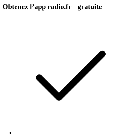
Obtenez l’app radio.fr gratuite