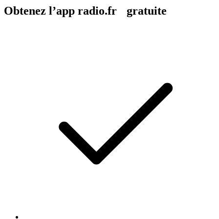
Obtenez l’app radio.fr gratuite