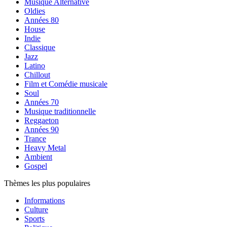
Musique Alternative
Oldies
Années 80
House
Indie
Classique
Jazz
Latino
Chillout
Film et Comédie musicale
Soul
Années 70
Musique traditionnelle
Reggaeton
Années 90
Trance
Heavy Metal
Ambient
Gospel
Thèmes les plus populaires
Informations
Culture
Sports