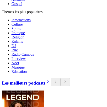
Gospel
Thèmes les plus populaires
Informations
Culture
Sports
Politique
Religion
Enfants
DJ
Rire
Radio Campus
Interview
Noël
Musique
Education
Les meilleurs podcasts