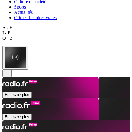
Culture et société
Sports
Actualités
Crime : histoires vraies
A - H
I - P
Q - Z
En savoir plus
En savoir plus