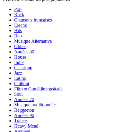
Pop
Rock
Chansons françaises
Electro
Hits
Rap
Musique Alternative
Oldies
Années 80
House
Indie
Classique
Jazz
Latino
Chillout
Film et Comédie musicale
Soul
Années 70
Musique traditionnelle
Reggaeton
Années 90
Trance
Heavy Metal
Ambient