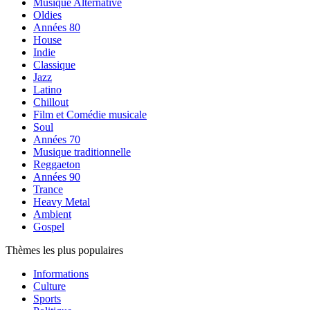
Musique Alternative
Oldies
Années 80
House
Indie
Classique
Jazz
Latino
Chillout
Film et Comédie musicale
Soul
Années 70
Musique traditionnelle
Reggaeton
Années 90
Trance
Heavy Metal
Ambient
Gospel
Thèmes les plus populaires
Informations
Culture
Sports