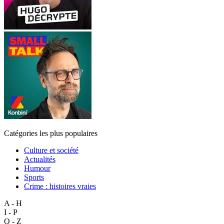
Catégories les plus populaires
Culture et société
Actualités
Humour
Sports
Crime : histoires vraies
A - H
I - P
Q - Z