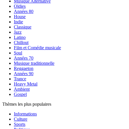
Musique Alternative
Oldies
Années 80
House
Indie
Classique
Jazz
Latino
Chillout
Film et Comédie musicale
Soul
Années 70
Musique traditionnelle
Reggaeton
Années 90
Trance
Heavy Metal
Ambient
Gospel
Thèmes les plus populaires
Informations
Culture
Sports