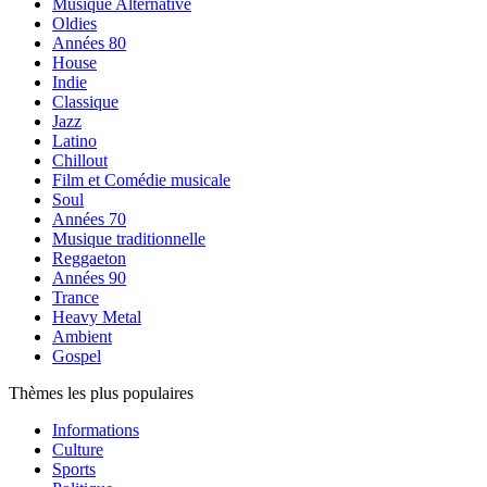
Musique Alternative
Oldies
Années 80
House
Indie
Classique
Jazz
Latino
Chillout
Film et Comédie musicale
Soul
Années 70
Musique traditionnelle
Reggaeton
Années 90
Trance
Heavy Metal
Ambient
Gospel
Thèmes les plus populaires
Informations
Culture
Sports