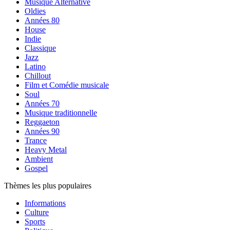
Musique Alternative
Oldies
Années 80
House
Indie
Classique
Jazz
Latino
Chillout
Film et Comédie musicale
Soul
Années 70
Musique traditionnelle
Reggaeton
Années 90
Trance
Heavy Metal
Ambient
Gospel
Thèmes les plus populaires
Informations
Culture
Sports