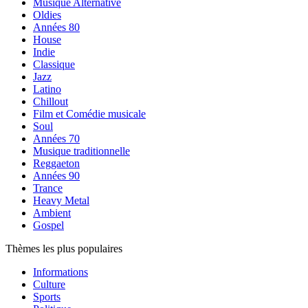
Musique Alternative
Oldies
Années 80
House
Indie
Classique
Jazz
Latino
Chillout
Film et Comédie musicale
Soul
Années 70
Musique traditionnelle
Reggaeton
Années 90
Trance
Heavy Metal
Ambient
Gospel
Thèmes les plus populaires
Informations
Culture
Sports