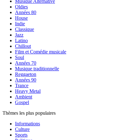
Musique Alternative
Oldies
Années 80
House
Indie
Classique
Jazz
Latino
Chillout
Film et Comédie musicale
Soul
Années 70
Musique traditionnelle
Reggaeton
Années 90
Trance
Heavy Metal
Ambient
Gospel
Thèmes les plus populaires
Informations
Culture
Sports