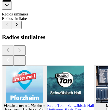
Radios similaires
Radios similaires
Radios similaires
Radio Ton – Schwäbisch Hall
Hitradio antenne 1 Pforzheim
MK
Pforzheim, Hits, Rock, Pop
Be
Heilbronn, Rock, Pop